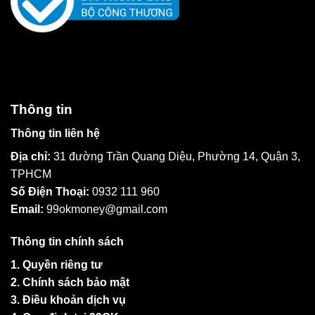
Thông tin
Thông tin liên hệ
Địa chỉ:
31 đường Trần Quang Diệu, Phường 14, Quận 3,
TPHCM
Số Điện Thoại:
0932 111 960
Email:
99okmoney@gmail.com
Thông tin chính sách
1.
Quyền riêng tư
2.
Chính sách bảo mật
3.
Điều khoản dịch vụ