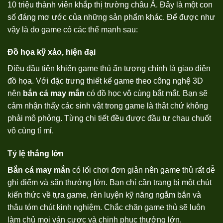
10 triệu thành viên khắp thị trường châu Á. Đây là một con
số đáng mơ ước của những sản phẩm khác. Để được như
vậy là do game có các thế mạnh sau:
Đồ họa kỹ xảo, hiện đại
Điều đầu tiên khiến game thủ ấn tượng chính là giao diện
đồ họa. Với đặc trưng thiết kế game theo công nghệ 3D
nên
bắn cá may mắn
có đồ học vô cùng bắt mắt. Bạn sẽ
cảm nhận thấy các sinh vật trong game là thật chứ không
phải mô phỏng. Từng chi tiết đều được đầu tư chau chuốt
vô cùng tỉ mỉ.
Tỷ lệ thắng lớn
Bắn cá may mắn
có lối chơi đơn giản nên game thủ rất dễ
ghi điểm và săn thưởng lớn. Bạn chỉ cần trang bị một chút
kiến thức về tựa game, rèn luyện kỹ năng ngắm bắn và
thâu tóm chút kinh nghiệm. Chắc chăn game thủ sẽ luôn
làm chủ mọi ván cược và chinh phục thưởng lớn.