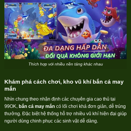
Thích hợp với nhiều nền tảng khác nhau
Khám phá cách chơi, kho vũ khí bắn cá may
mắn
Nhìn chung theo nhận định các chuyên gia cao thủ tại
99OK,
bắn cá may mắn
có lối chơi khá đơn giản, dễ trúng
thưởng. Đặc biệt hệ thống hỗ trợ nhiều vũ khí hiện đại giúp
người dùng chinh phục các sinh vật dễ dàng.