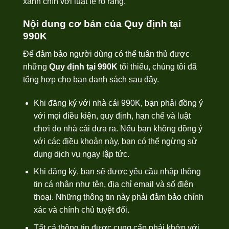
xanh chín với luật lệ rõ ràng.
Nội dung cơ bản của Quy định tại
990K
Để đảm bảo người dùng có thể tuân thủ được
những
Quy định tại 990K
tối thiểu, chúng tôi đã
tổng hợp cho bạn danh sách sau đây.
Khi đăng ký với nhà cái 990K, bạn phải đồng ý
với mọi điều kiện, quy định, hạn chế và luật
chơi do nhà cái đưa ra. Nếu bạn không đồng ý
với các điều khoản này, bạn có thể ngừng sử
dụng dịch vụ ngay lập tức.
Khi đăng ký, bạn sẽ được yêu cầu nhập thông
tin cá nhân như tên, địa chỉ email và số điện
thoại. Những thông tin này phải đảm bảo chính
xác và chính chủ tuyệt đối.
Tất cả thông tin được cung cấp phải khớp với