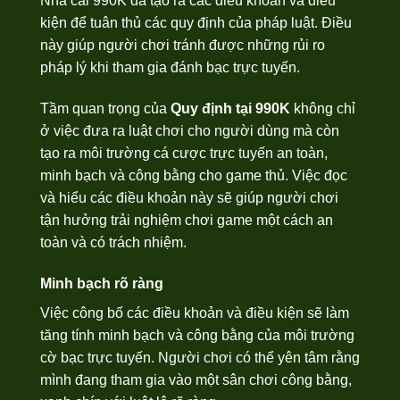
Nhà cái 990K đã tạo ra các điều khoản và điều
kiện để tuân thủ các quy định của pháp luật. Điều
này giúp người chơi tránh được những rủi ro
pháp lý khi tham gia đánh bạc trực tuyến.
Tầm quan trọng của
Quy định tại 990K
không chỉ
ở việc đưa ra luật chơi cho người dùng mà còn
tạo ra môi trường cá cược trực tuyến an toàn,
minh bạch và công bằng cho game thủ. Việc đọc
và hiểu các điều khoản này sẽ giúp người chơi
tận hưởng trải nghiệm chơi game một cách an
toàn và có trách nhiệm.
Minh bạch rõ ràng
Việc công bố các điều khoản và điều kiện sẽ làm
tăng tính minh bạch và công bằng của môi trường
cờ bạc trực tuyến. Người chơi có thể yên tâm rằng
mình đang tham gia vào một sân chơi công bằng,