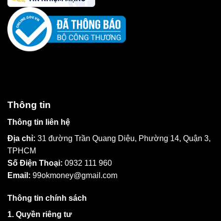
Thông tin
Thông tin liên hệ
Địa chỉ:
31 đường Trần Quang Diệu, Phường 14, Quận 3,
TPHCM
Số Điện Thoại:
0932 111 960
Email:
99okmoney@gmail.com
Thông tin chính sách
1.
Quyền riêng tư