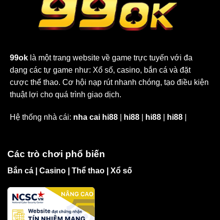
99ok
là một trang website về game trực tuyến với đa
dạng các tự game như: Xổ số, casino, bắn cá và đặt
cược thể thao. Cơ hội nạp rút nhanh chóng, tạo điều kiện
thuật lợi cho quá trình giao dịch.
Hệ thống nhà cái:
nha cai hi88
|
hi88
|
hi88
|
hi88
|
Các trò chơi phổ biến
Bắn cá
|
Casino
|
Thể thao
|
Xổ số