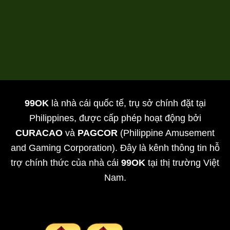
99OK
là nhà cái quốc tế, trụ sở chính đặt tại
Philippines, được cấp phép hoạt động bởi
CURACAO
và
PAGCOR
(Philippine Amusement
and Gaming Corporation). Đây là kênh thông tin hỗ
trợ chính thức của nhà cái
99OK
tại thị trường Việt
Nam.