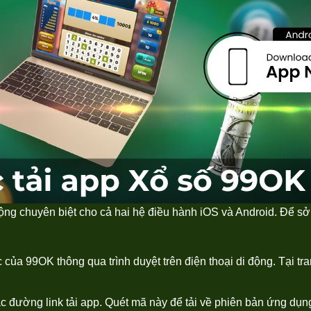
ộng chuyên biệt cho cả hai hệ điều hành iOS và Android. Để sở
c của 99OK thông qua trình duyệt trên điện thoại di động. Tại t
ác đường link tải app. Quét mã này để tải về phiên bản ứng dụng