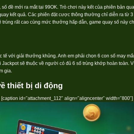
ô, số đề mới ra mắt tại 99OK. Trò chơi này kết của phiên bản qu
 quay kết quả. Các phiên đặt cược thông thường chỉ diễn ra từ 3
ệ trúng rất cao cùng mức thưởng hấp dẫn, game quay số này ch
ốc tế với giải thưởng khủng. Anh em phải chọn 6 con số may mắn
i Jackpot sẽ thuộc về người có đủ 6 số trùng khớp hoàn toàn. 
m gia.
ề thiết bị di động
[caption id="attachment_112" align="aligncenter" width="800"]