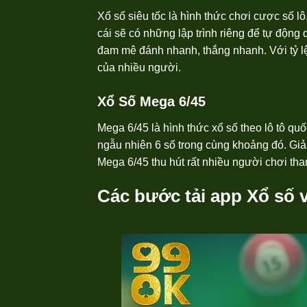
Xổ số siêu tốc là hình thức chơi cược số l
cái sẽ có những lập trình riêng để tự động
đam mê đánh nhanh, thắng nhanh. Với tỷ l
của nhiều người.
Xổ Số Mega 6/45
Mega 6/45 là hình thức xổ số theo lô tô qu
ngẫu nhiên 6 số trong cùng khoảng đó. Giả
Mega 6/45 thu hút rất nhiều người chơi tha
Các bước tải app Xổ số v