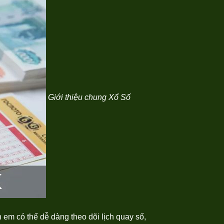
Giới thiệu chung Xổ Số
 em có thể dễ dàng theo dõi lịch quay số,