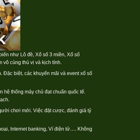
biến như Lô đề, Xổ số 3 miền, Xổ số
vô cùng thú vị và kịch tính.
 Đặc biệt, các khuyến mãi và event xổ số
ên hệ thống máy chủ đạt chuẩn quốc tế.
bạch.
gười chơi mới. Việc đặt cược, đánh giá tỷ
hoại, Internet banking, Ví điện tử…. Không