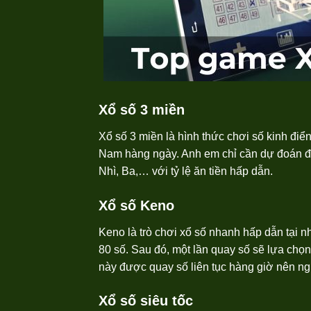
Xổ số 3 miền
Xổ số 3 miền là hình thức chơi số kinh điển
Nam hàng ngày. Anh em chỉ cần dự đoán đú
Nhì, Ba,… với tỷ lệ ăn tiền hấp dẫn.
Xổ số Keno
Keno là trò chơi xổ số nhanh hấp dẫn tại 
80 số. Sau đó, một lần quay số sẽ lựa chọn
này được quay số liên tục hàng giờ nên ngư
Xổ số siêu tốc