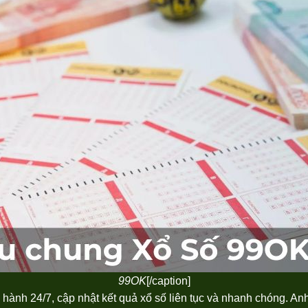
99OK
[/caption]
hành 24/7, cập nhật kết quả xổ số liên tục và nhanh chóng. Anh