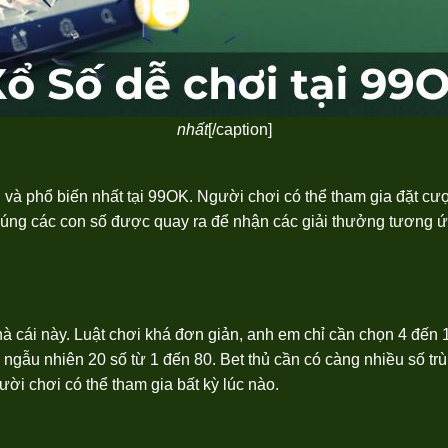
nhất
[/caption]
 và phổ biến nhất tại 99OK. Người chơi có thể tham gia đặt cượ
ng các con số được quay ra để nhận các giải thưởng tương ứng
nhà cái này. Luật chơi khá đơn giản, anh em chỉ cần chọn 4 đến
 ngẫu nhiên 20 số từ 1 đến 80. Bet thủ cần có càng nhiều số tr
ời chơi có thể tham gia bất kỳ lúc nào.