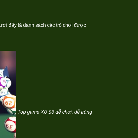
Dưới đây là danh sách các trò chơi được
Top game Xổ Số dễ chơi, dễ trúng