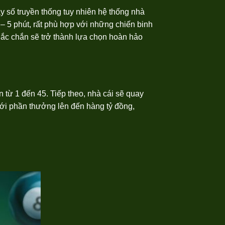
ay số truyền thống tuy nhiên hệ thống nhà
 – 5 phút, rất phù hợp với những chiến binh
ắc chắn sẽ trở thành lựa chọn hoàn hảo
 từ 1 đến 45. Tiếp theo, nhà cái sẽ quay
Với phần thưởng lên đến hàng tỷ đồng,