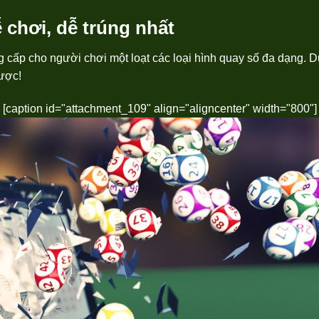
chơi, dễ trúng nhất
g cấp cho người chơi một loạt các loại hình quay số đa dạng. 
cược!
[caption id="attachment_109" align="aligncenter" width="800"]