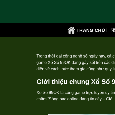
Skip
to
content
TRANG CHỦ
Trong thời đại công nghệ số ngày nay, cá c
game Xổ Số 99OK đang gây sốt trên các di
diện về cách thức tham gia cũng như quy lu
Giới thiệu chung Xổ Số
Xổ Số 99OK là cổng game trực tuyến uy tín
châm “Sòng bạc online đáng tin cậy – Giải 