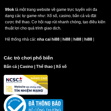
99ok
là một trang website về game trực tuyến với đa
dạng các tự game như: Xổ số, casino, bắn cá và đặt
cược thể thao. Cơ hội nạp rút nhanh chóng, tạo điều kiện
thuật lợi cho quá trình giao dịch.
Hệ thống nhà cái:
nha cai hi88
|
hi88
|
hi88
|
hi88
|
Các trò chơi phổ biến
Bắn cá
|
Casino
|
Thể thao
|
Xổ số