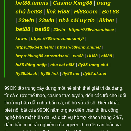
bet88.tennis
|
Casino King88
|
trang
chủ bet88
|
link Hi88
|
Hi88com
|
Bet 88
|
23win
|
23win
|
nhà cái uy tín
|
8kbet
|
bet88
|
bet88
|
23win
|
https://789win.cruises/
|
kuwin
|
https://789win.community/
|
https://8kbett.help/
|
https://58winb.online/
|
https://king88.enterprises/
|
xin88
|
UU88
|
hi888
|
hi88 đăng nhập
|
nha cai hi88
|
fly88 trang chủ
|
fly88.black
|
fly88 link
|
fly88 net
|
fly88.uk.net
99OK tập trung xây dựng một hệ sinh thái giải trí đa dạng,
từ cá cược thể thao, casino trực tuyến, đến các trò chơi đổi
thưởng hấp dẫn như bắn cá, nổ hũ và xổ số. Điểm khác
biệt nổi bật của 99OK nằm ở giao diện thân thiện, công
nghệ bảo mật hiện đại và dịch vụ hỗ trợ khách hàng 24/7,
đảm bảo mọi trải nghiệm của người chơi đều an toàn và