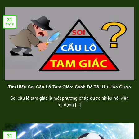
31
Th12
Tìm Hiểu Soi Cầu Lô Tam Giác: Cách Để Tối Ưu Hóa Cược
Soi cầu lô tam giác là một phương pháp được nhiều hội viên
áp dụng [...]
31