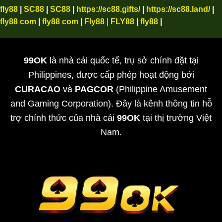
fly88
|
SC88
|
SC88
|
https://sc88.gifts/
|
https://sc88.land/
|
fly88 com
|
fly88 com
|
Fly88
|
FLY88
|
fly88
|
99OK
là nhà cái quốc tế, trụ sở chính đặt tại
Philippines, được cấp phép hoạt động bởi
CURACAO
và
PAGCOR
(Philippine Amusement
and Gaming Corporation). Đây là kênh thông tin hỗ
trợ chính thức của nhà cái
99OK
tại thị trường Việt
Nam.