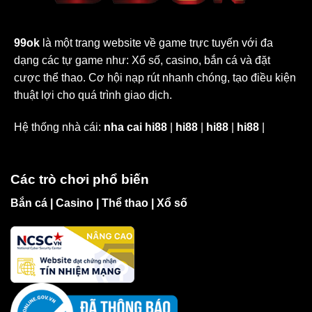
99ok
là một trang website về game trực tuyến với đa
dạng các tự game như: Xổ số, casino, bắn cá và đặt
cược thể thao. Cơ hội nạp rút nhanh chóng, tạo điều kiện
thuật lợi cho quá trình giao dịch.
Hệ thống nhà cái:
nha cai hi88
|
hi88
|
hi88
|
hi88
|
Các trò chơi phổ biến
Bắn cá
|
Casino
|
Thể thao
|
Xổ số